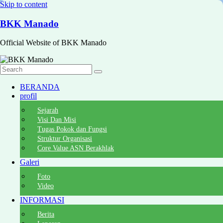
Skip to content
BKK Manado
Official Website of BKK Manado
BERANDA
profil
Sejarah
Visi Dan Misi
Tugas Pokok dan Fungsi
Struktur Organisasi
Core Value ASN Berakhlak
Galeri
Foto
Video
INFORMASI
Berita