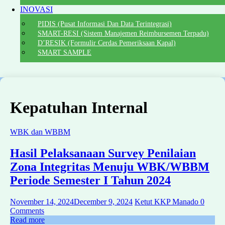
INOVASI
PIDIS (Pusat Informasi Dan Data Terintegrasi)
SMART-RESI (Sistem Manajemen Reimbursemen Terpadu)
D’RESIK (Formulir Cerdas Pemeriksaan Kapal)
SMART SAMPLE
Kepatuhan Internal
WBK dan WBBM
Hasil Pelaksanaan Survey Penilaian
Zona Integritas Menuju WBK/WBBM
Periode Semester I Tahun 2024
November 14, 2024
December 9, 2024
Ketut KKP Manado
0
Comments
Read more