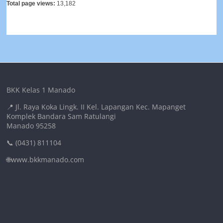
Total page views:
13,182
BKK Kelas 1 Manado
📍 Jl. Raya Koka Lingk. II Kel. Lapangan Kec. Mapanget
Komplek Bandara Sam Ratulangi
Manado 95258
📞 (0431) 811104
🌐www.bkkmanado.com