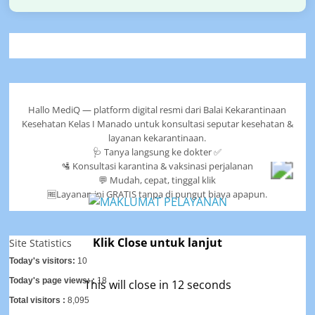
Hallo MediQ — platform digital resmi dari Balai Kekarantinaan
Kesehatan Kelas I Manado untuk konsultasi seputar kesehatan &
layanan kekarantinaan.
🩺 Tanya langsung ke dokter ✅
🛂 Konsultasi karantina & vaksinasi perjalanan
💬 Mudah, cepat, tinggal klik
🆓Layanan ini GRATIS tanpa di pungut biaya apapun.
Klik Close untuk lanjut
Site Statistics
Today's visitors:
10
Today's page views: :
18
This will close in
12
seconds
Total visitors :
8,095