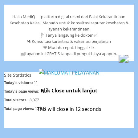
Hallo MediQ — platform digital resmi dari Balai Kekarantinaan
Kesehatan Kelas I Manado untuk konsultasi seputar kesehatan &
layanan kekarantinaan.
🩺 Tanya langsung ke dokter ✅
🛂 Konsultasi karantina & vaksinasi perjalanan
💬 Mudah, cepat, tinggal klik
🆓Layanan ini GRATIS tanpa di pungut biaya apapun.
Site Statistics
Today's visitors:
11
Klik Close untuk lanjut
Today's page views: :
15
Total visitors :
8,077
This will close in
12
seconds
Total page views:
13,151