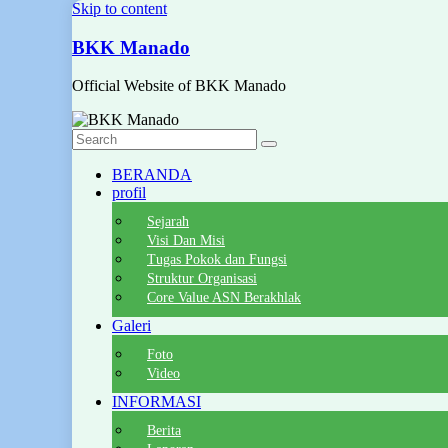
Skip to content
BKK Manado
Official Website of BKK Manado
BERANDA
profil
Sejarah
Visi Dan Misi
Tugas Pokok dan Fungsi
Struktur Organisasi
Core Value ASN Berakhlak
Galeri
Foto
Video
INFORMASI
Berita