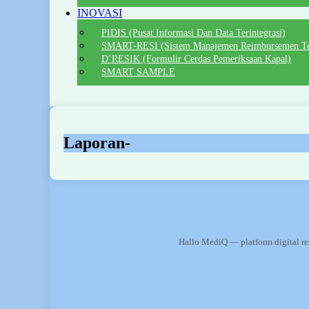
INOVASI
PIDIS (Pusat Informasi Dan Data Terintegrasi)
SMART-RESI (Sistem Manajemen Reimbursemen Te
D’RESIK (Formulir Cerdas Pemeriksaan Kapal)
SMART SAMPLE
Laporan-
Hallo MediQ — platform digital re