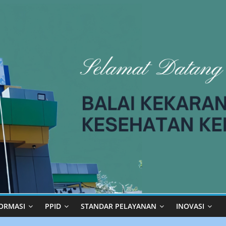
modal-check
ORMASI
PPID
STANDAR PELAYANAN
INOVASI