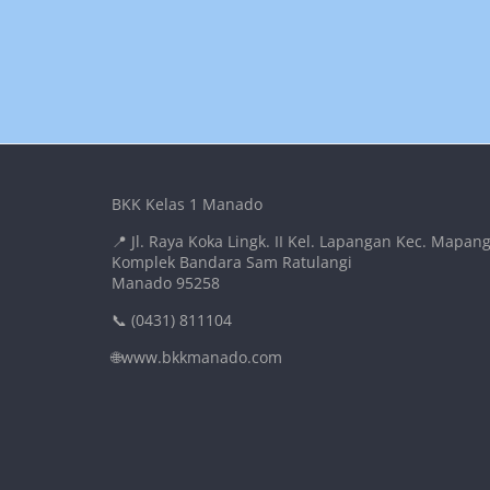
BKK Kelas 1 Manado
📍 Jl. Raya Koka Lingk. II Kel. Lapangan Kec. Mapan
Komplek Bandara Sam Ratulangi
Manado 95258
📞 (0431) 811104
🌐www.bkkmanado.com