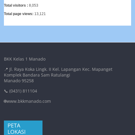
Total visitors :
8,053
Total page views:
13,121
BKK Kelas 1 Manado
📍 Jl. Raya Koka Lingk. II Kel. Lapangan Kec. Mapanget
Komplek Bandara Sam Ratulangi
Manado 95258
📞 (0431) 811104
🌐www.bkkmanado.com
PETA
LOKASI