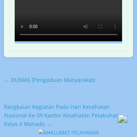
←
DUMAS (Pengaduan Masyarakat)
Rangkaian Kegiatan Pada Hari Kesehatan
Nasional Ke-59 Kantor Kesehatan Pelabuhan
Kelas II Manado
→