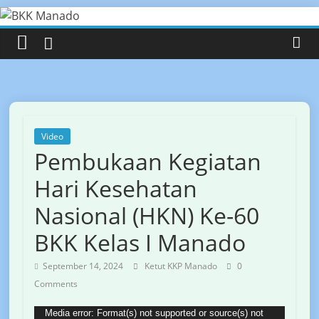
modal-check
BKK
Skip
to
content
Manado
Official
Website
of
Video
BKK
Pembukaan Kegiatan
Manado
Hari Kesehatan
Nasional (HKN) Ke-60
BKK Kelas I Manado
September 14, 2024
Ketut KKP Manado
0
Comments
Video
Media error: Format(s) not supported or source(s) not