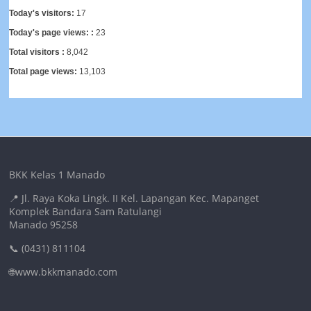
Today's visitors:
17
Today's page views: :
23
Total visitors :
8,042
Total page views:
13,103
BKK Kelas 1 Manado
📍 Jl. Raya Koka Lingk. II Kel. Lapangan Kec. Mapanget
Komplek Bandara Sam Ratulangi
Manado 95258
📞 (0431) 811104
🌐www.bkkmanado.com