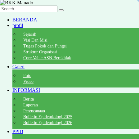
Skip
to
BKK
content
Manado
BERANDA
profil
Official
Website
Sejarah
of
Visi Dan Misi
BKK
Tugas Pokok dan Fungsi
Manado
Struktur Organisasi
Core Value ASN Berakhlak
Galeri
Foto
Video
INFORMASI
Berita
Laporan
Perencanaan
Bulletin Epidemiologi 2025
Bulletin Epidemiologi 2026
PPID