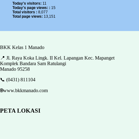
Today's visitors:
11
Today's page views: :
15
Total visitors :
8,077
Total page views:
13,151
BKK Kelas 1 Manado
📍 Jl. Raya Koka Lingk. II Kel. Lapangan Kec. Mapanget
Komplek Bandara Sam Ratulangi
Manado 95258
📞 (0431) 811104
🌐www.bkkmanado.com
PETA LOKASI