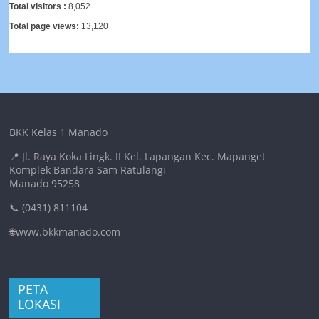
Total visitors :
8,052
Total page views:
13,120
BKK Kelas 1 Manado
📍 Jl. Raya Koka Lingk. II Kel. Lapangan Kec. Mapanget
Komplek Bandara Sam Ratulangi
Manado 95258
📞 (0431) 811104
🌐www.bkkmanado.com
PETA
LOKASI