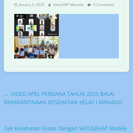
January 9, 2025
Ketut KKP Manado
0 Comments
←
VIDEO APEL PERDANA TAHUN 2025 BALAI
KEKARANTINAAN KESEHATAN KELAS I MANADO
Cek Kesehatan Gratis Dengan SATUSEHAT Mobile