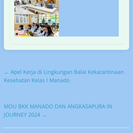
←
Apel Kerja di Lingkungan Balai Kekarantinaan
Kesehatan Kelas I Manado
MOU BKK MANADO DAN ANGKASAPURA IN
JOURNEY 2024
→