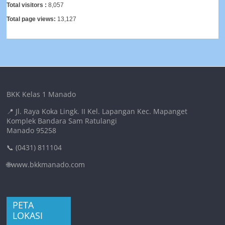
Total visitors :
8,057
Total page views:
13,127
BKK Kelas 1 Manado
📍 Jl. Raya Koka Lingk. II Kel. Lapangan Kec. Mapanget
Komplek Bandara Sam Ratulangi
Manado 95258
📞 (0431) 811104
🌐www.bkkmanado.com
PETA
LOKASI