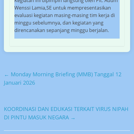
Kegiatan ini dipimpin langsung oleh Plt. Adum
Wenssi Lamia,SE untuk mempresentasikan
evaluasi kegiatan masing-masing tim kerja di
minggu sebelumnya, dan kegiatan yang
direncanakan sepanjang minggu berjalan.
←
Monday Morning Briefing (MMB) Tanggal 12
Januari 2026
KOORDINASI DAN EDUKASI TERKAIT VIRUS NIPAH
DI PINTU MASUK NEGARA
→