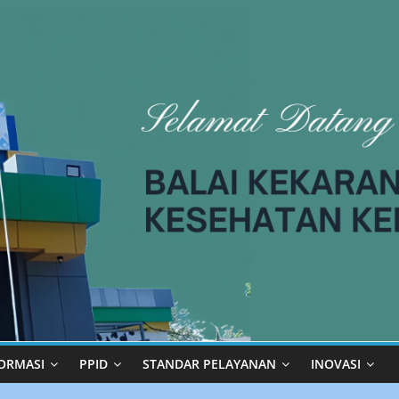
modal-check
ORMASI
PPID
STANDAR PELAYANAN
INOVASI