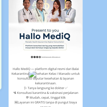
Hallo MediQ — platform digital resmi dari Balai
Kekarantinaan Kesehatan Kelas I Manado untuk
konsultasi seputar kesehatan & layanan
kekarantinaan.
🩺 Tanya langsung ke dokter ✅
🛂 Konsultasi karantina & vaksinasi perjalanan
💬 Mudah, cepat, tinggal klik
🆓Layanan ini GRATIS tanpa di pungut biaya
apapun.