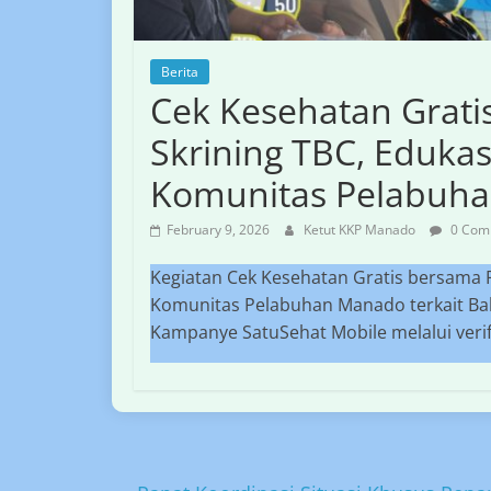
Berita
Cek Kesehatan Grat
Skrining TBC, Edukas
Komunitas Pelabuh
February 9, 2026
Ketut KKP Manado
0 Com
Kegiatan Cek Kesehatan Gratis bersama 
Komunitas Pelabuhan Manado terkait Bah
Kampanye SatuSehat Mobile melalui verif