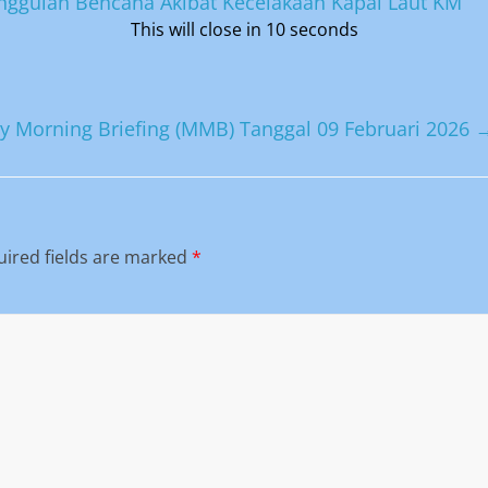
nggulan Bencana Akibat Kecelakaan Kapal Laut KM
This will close in
9
seconds
 Morning Briefing (MMB) Tanggal 09 Februari 2026
ired fields are marked
*