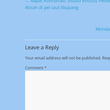
←
Rapat Koordinasi Situasi Khusus Pena
Alisah di pel laut likupang
Monday
Leave a Reply
Your email address will not be published.
Requ
Comment
*