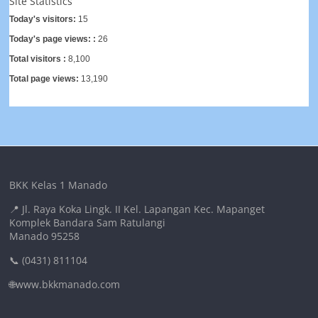
Site Statistics
Today's visitors:
15
Today's page views: :
26
Total visitors :
8,100
Total page views:
13,190
BKK Kelas 1 Manado
📍 Jl. Raya Koka Lingk. II Kel. Lapangan Kec. Mapanget
Komplek Bandara Sam Ratulangi
Manado 95258
📞 (0431) 811104
🌐www.bkkmanado.com